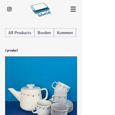
All Products
Borden
Kommen
Kop en schotel
1 product